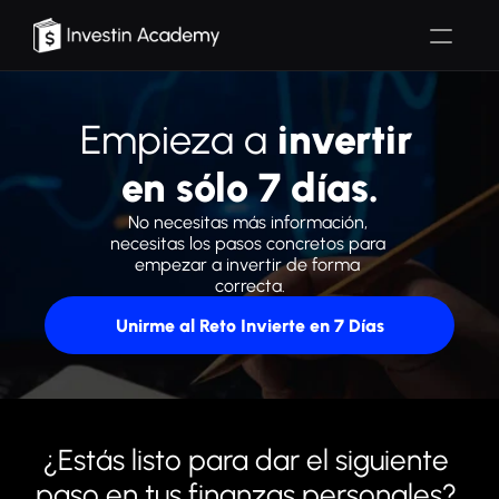
Inicio
Empieza a 
invertir 
Nosotros
en sólo 7 días.
Herramientas
No necesitas más información, 
necesitas los pasos concretos para 
empezar a invertir de forma 
Programas
correcta.
Contacto
Unirme al Reto Invierte en 7 Días
¿Estás listo para dar el siguiente 
paso en tus finanzas personales?