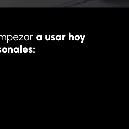
empezar 
a usar hoy 
sonales: