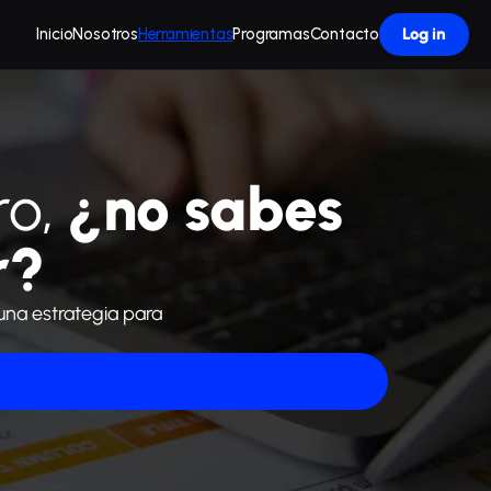
Inicio
Nosotros
Herramientas
Programas
Contacto
Log in
ro,
 ¿no sabes 
r?
una estrategia para 