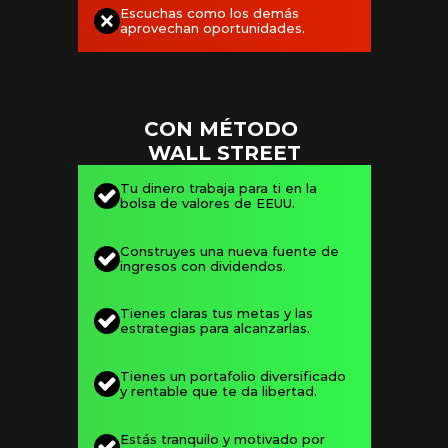
Escuchas como los demás 
aprovechan oportunidades.
CON MÉTODO 
WALL STREET
Tu dinero trabaja para ti en la 
bolsa de valores de EEUU.
Construyes una nueva fuente de 
ingresos con dividendos.
Tienes claras tus metas y las 
estrategias para alcanzarlas.
Tienes un portafolio diversificado 
y rentable que te da libertad.
Estás tranquilo y motivado por 